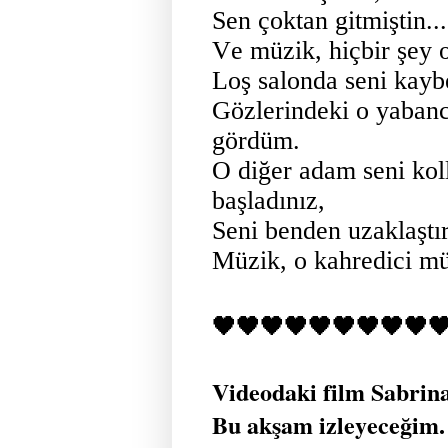
Sen çoktan gitmiştin...
Ve müzik, hiçbir şey
Loş salonda seni kayb
Gözlerindeki o yabancı
gördüm.
O diğer adam seni koll
başladınız,
Seni benden uzaklaştır
Müzik, o kahredici m
🖤🖤🖤🖤🖤🖤🖤🖤🖤
Videodaki film Sabrin
Bu akşam izleyeceğim