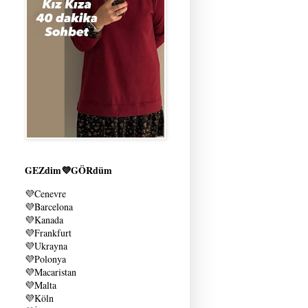
GEZdim💜GÖRdüm
💜
Cenevre
💜
Barcelona
💜
Kanada
💜
Frankfurt
💜
Ukrayna
💜
Polonya
💜
Macaristan
💜
Malta
💜
Köln