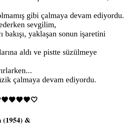
 olmamış gibi çalmaya devam ediyordu.
ederken sevgilim,
 bakışı, yaklaşan sonun işaretini
arına aldı ve pistte süzülmeye
ırlarken...
üzik çalmaya devam ediyordu.
🖤🖤🖤🖤🤍
a (1954) &
.