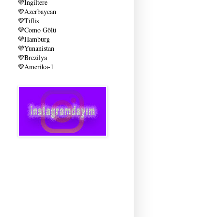
💜
İngiltere
💜
Azerbaycan
💜
Tiflis
💜
Como Gölü
💜
Hamburg
💜
Yunanistan
💜
Brezilya
💜
Amerika-1