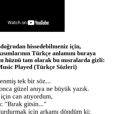
 doğrudan hissedebilmeniz için,
ı kısımlarının Türkçe anlamını buraya
n hüznü tam olarak bu mısralarda gizli:
usic Played (Türkçe Sözleri)
enmiş tek bir söz...
 onca güzel anıya ne büyük yazık.
 için can atıyordum,
 "Bırak gitsin..."
urdurmak için arkamı döndüm ki;