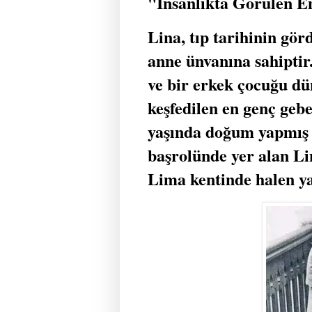
"İnsanlıkta Görülen E
Lina, tıp tarihinin gör
anne ünvanına sahiptir
ve bir erkek çocuğu dü
keşfedilen en genç gebe
yaşında doğum yapmış o
başrolünde yer alan L
Lima kentinde halen y