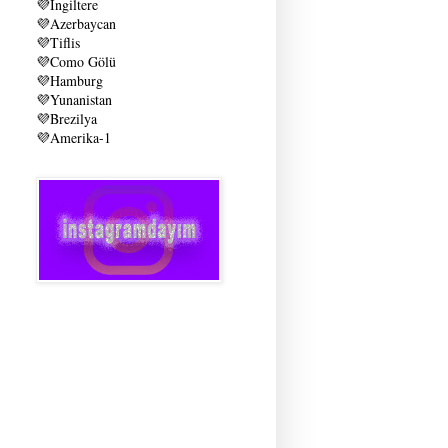
💜
İngiltere
💜
Azerbaycan
💜
Tiflis
💜
Como Gölü
💜
Hamburg
💜
Yunanistan
💜
Brezilya
💜
Amerika-1