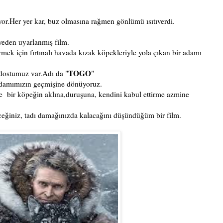
r.Her yer kar, buz olmasına rağmen gönlümü ısıtıverdi.
yeden uyarlanmış film.
rmek için fırtınalı havada kızak köpekleriyle yola çıkan bir adamı
TOGO
 dostumuz var.Adı da "
"
adamımızın geçmişine dönüyoruz.
 bir köpeğin aklına,duruşuna, kendini kabul ettirme azmine
ceğiniz, tadı damağınızda kalacağını düşündüğüm bir film.