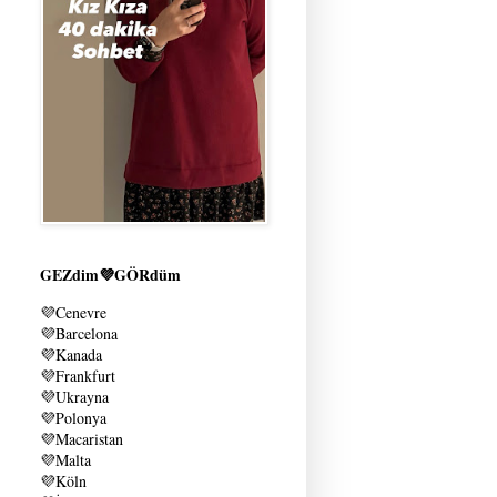
GEZdim💜GÖRdüm
💜
Cenevre
💜
Barcelona
💜
Kanada
💜
Frankfurt
💜
Ukrayna
💜
Polonya
💜
Macaristan
💜
Malta
💜
Köln