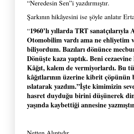
“Neredesin Sen”i yazdırmıştır.
Şarkının hikâyesini ise şöyle anlatır Ert
1960’lı yıllarda TRT sanatçılarıyla
“
Otomobilim vardı ama ne ehliyetim v
biliyordum. Bazıları dönünce mecbu
Dönüşte kaza yaptık. Beni cezaevine 
Kâğıt, kalem de vermiyorlardı. Bu tü
kâğıtlarının üzerine kibrit çöpünün
ıslatarak yazdım.”İşte kimimizin se
hasret duyduğu birini düşünerek di
yaşında kaybettiği annesine yazmıştır
Netten Alıntıdır