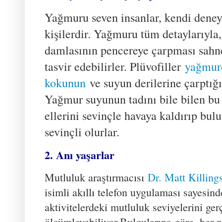
Yağmuru seven insanlar, kendi dene
kişilerdir. Yağmuru tüm detaylarıyla,
damlasının pencereye çarpması sahne
tasvir edebilirler. Plüvofiller
yağmurd
kokunun
ve suyun derilerine çarptığın
Yağmur suyunun tadını bile bilen bu
ellerini sevinçle havaya kaldırıp bul
sevinçli olurlar.
2. Anı yaşarlar
Mutluluk araştırmacısı
Dr. Matt Killing
isimli akıllı telefon uygulaması sayesind
aktivitelerdeki mutluluk seviyelerini ge
ölçümleyebiliyor.
Bulgularına göre, her n