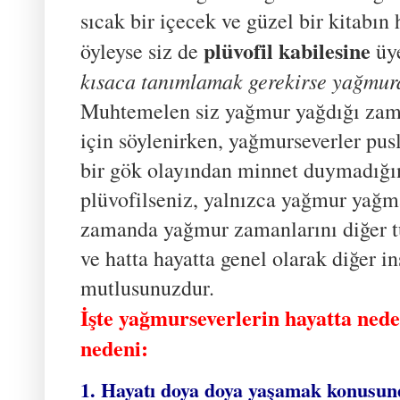
sıcak bir içecek ve güzel bir kitabın
plüvofil kabilesine
öyleyse siz de
üye
kısaca tanımlamak gerekirse yağmurd
Muhtemelen siz yağmur yağdığı zam
için söylenirken, yağmurseverler pusl
bir gök olayından minnet duymadığını
plüvofilseniz, yalnızca yağmur yağm
zamanda yağmur zamanlarını diğer t
ve hatta hayatta genel olarak diğer i
mutlusunuzdur.
İşte yağmurseverlerin hayatta ned
nedeni:
1. Hayatı doya doya yaşamak konusund