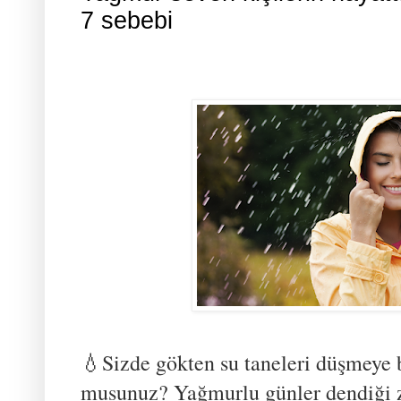
7 sebebi
💧Sizde gökten su taneleri düşmeye 
musunuz? Yağmurlu günler dendiği z