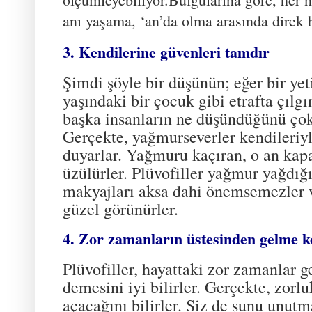
anı yaşam
a, ‘an’da olma arasında direk 
3. Kendilerine güvenleri tamdır
Şimdi şöyle bir düşünün; eğer bir ye
yaşındaki bir çocuk gibi etrafta çıl
başka insanların ne düşündüğünü ço
Gerçekte, yağmurseverler kendileriy
duyarlar. Yağmuru kaçıran, o an kapa
üzülürler. Plüvofiller yağmur yağdığ
makyajları aksa dahi önemsemezler ve
güzel görünürler.
4. Zor zamanların üstesinden gelme k
Plüvofiller, hayattaki zor zamanlar 
demesini iyi bilirler. Gerçekte, zorl
açacağını bilirler. Siz de şunu unut