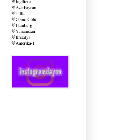
💜
İngiltere
💜
Azerbaycan
💜
Tiflis
💜
Como Gölü
💜
Hamburg
💜
Yunanistan
💜
Brezilya
💜
Amerika-1