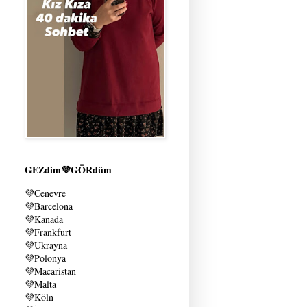
GEZdim💜GÖRdüm
💜
Cenevre
💜
Barcelona
💜
Kanada
💜
Frankfurt
💜
Ukrayna
💜
Polonya
💜
Macaristan
💜
Malta
💜
Köln