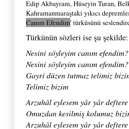
Edip Akbayram, Hüseyin Turan, Bel
Kahramanmaraştaki yıkıcı depremler
Canım Efendim
' türküsünü seslendird
Türkünün sözleri ise şu şekilde:
Nesini söyleyim canım efendim?
Nesini söyleyim canım efendim?
Gayri düzen tutmaz telimiz bizi
Telimiz bizim
Arzuhâl eylesem yâr yâr defter
Omuzdan kesilmiş kolumuz biz
Arzuhâl eylesem yâr yâr defter