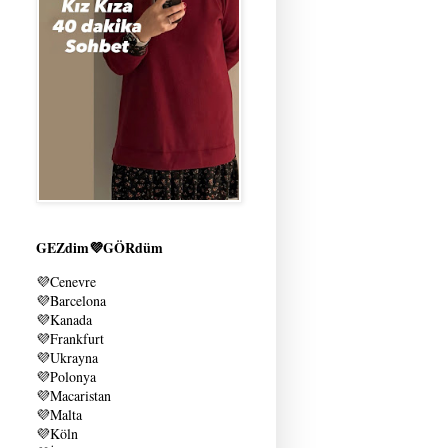
GEZdim💜GÖRdüm
💜
Cenevre
💜
Barcelona
💜
Kanada
💜
Frankfurt
💜
Ukrayna
💜
Polonya
💜
Macaristan
💜
Malta
💜
Köln