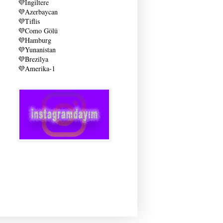
💜
İngiltere
💜
Azerbaycan
💜
Tiflis
💜
Como Gölü
💜
Hamburg
💜
Yunanistan
💜
Brezilya
💜
Amerika-1