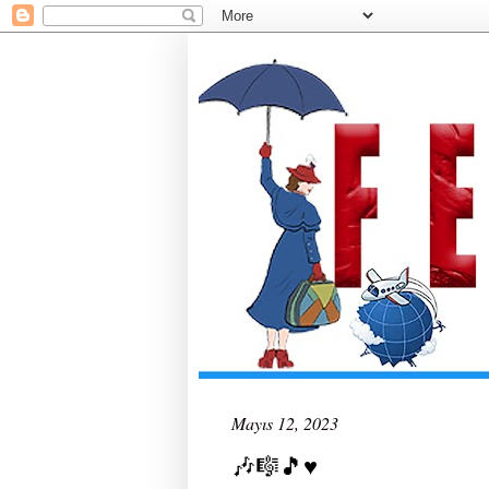
Mayıs 12, 2023
🎶🎼🎵♥️