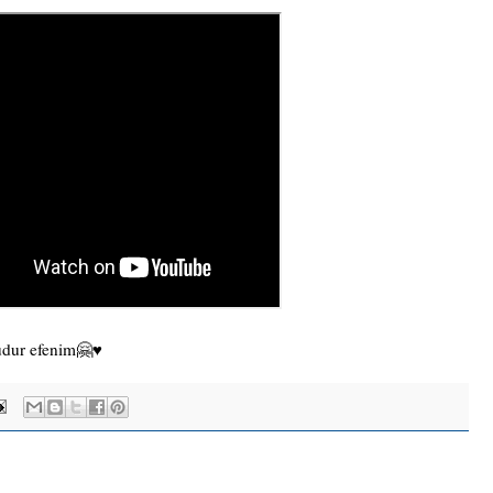
dur efenim🤗♥️