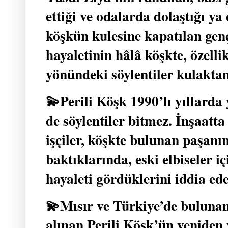
ettiği ve odalarda dolaştığı y
köşkün kulesine kapatılan genç
hayaletinin hâlâ köşkte, özelli
yönündeki söylentiler kulaktan
💫Perili Köşk 1990’lı yıllarda 
de söylentiler bitmez. İnşaatta
işçiler, köşkte bulunan paşanı
baktıklarında, eski elbiseler i
hayaleti gördüklerini iddia ede
💫Mısır ve Türkiye’de bulunan 
alınan Perili Köşk’ün yeniden