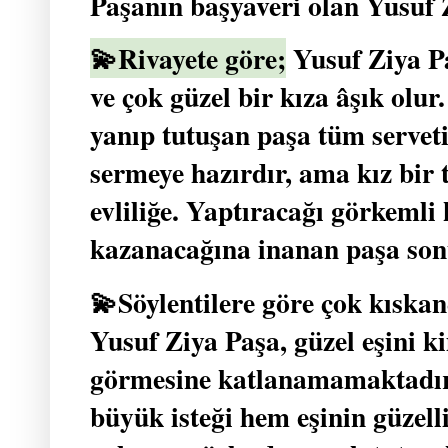
Paşanın başyaveri olan Yusuf 
💫Rivayete göre;
Yusuf Ziya Pa
ve çok güzel bir kıza âşık olur
yanıp tutuşan paşa tüm servet
sermeye hazırdır, ama kız bir
evliliğe. Yaptıracağı görkemli
kazanacağına inanan paşa son
💫Söylentilere göre çok kıskanç
Yusuf Ziya Paşa, güzel eşini k
görmesine katlanamamaktadır
büyük isteği hem eşinin güzell