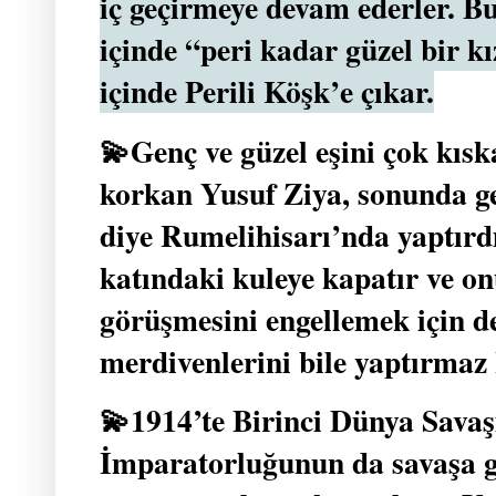
iç geçirmeye devam ederler. B
içinde “peri kadar güzel bir kı
içinde Perili Köşk’e çıkar.
💫Genç ve güzel eşini çok kıs
korkan Yusuf Ziya, sonunda ge
diye Rumelihisarı’nda yaptırd
katındaki kuleye kapatır ve o
görüşmesini engellemek için d
merdivenlerini bile yaptırmaz 
💫1914’te Birinci Dünya Savaş
İmparatorluğunun da savaşa gi