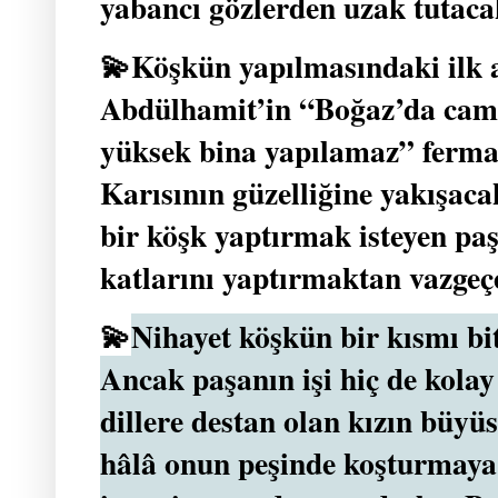
yabancı gözlerden uzak tutaca
💫Köşkün yapılmasındaki ilk a
Abdülhamit’in “Boğaz’da cam
yüksek bina yapılamaz” ferman
Karısının güzelliğine yakışac
bir köşk yaptırmak isteyen pa
katlarını yaptırmaktan vazgeç
💫
Nihayet köşkün bir kısmı bit
Ancak paşanın işi hiç de kolay
dillere destan olan kızın büyü
hâlâ onun peşinde koşturmaya