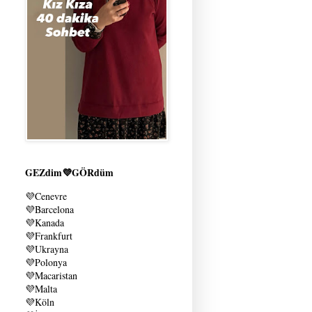
GEZdim💜GÖRdüm
💜
Cenevre
💜
Barcelona
💜
Kanada
💜
Frankfurt
💜
Ukrayna
💜
Polonya
💜
Macaristan
💜
Malta
💜
Köln