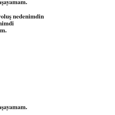
yaşayamam.
roluş nedenimdin
nimdi
um.
yaşayamam.