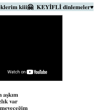
 eklerim kiii🤗 KEYİFLİ dinlemeler♥️
in aşkım
lık var
remeyeceğim