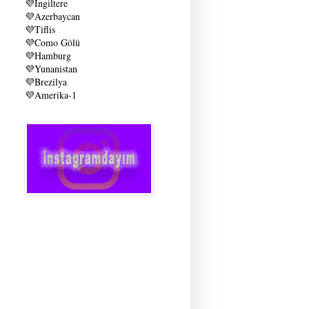
💜
İngiltere
💜
Azerbaycan
💜
Tiflis
💜
Como Gölü
💜
Hamburg
💜
Yunanistan
💜
Brezilya
💜
Amerika-1