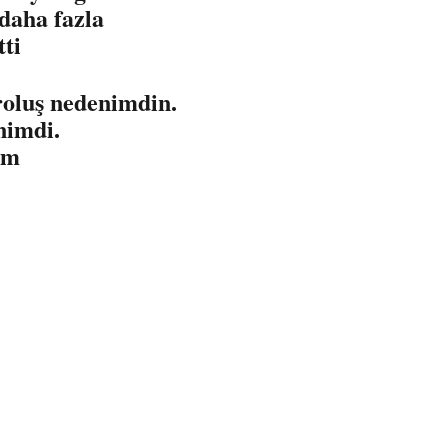
daha fazla
tti
oluş nedenimdin.
nimdi.
um